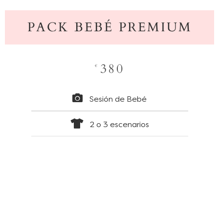
PACK BEBÉ PREMIUM
380
€
Sesión de Bebé
2 o 3 escenarios
Un recuerdo especial con tu bebé
Galería privada para selección de las fotografías
16 fotografías entregadas en una caja con láminas
rígidas ó álbum 18x24+bolsita (a elegir)